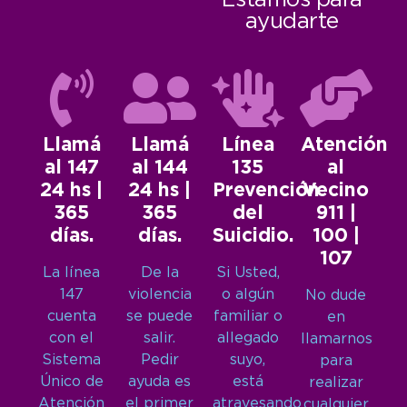
Estamos para
ayudarte
Llamá
Llamá
Línea
Atención
al 147
al 144
135
al
24 hs |
24 hs |
Prevención
Vecino
365
365
del
911 |
días.
días.
Suicidio.
100 |
107
La línea
De la
Si Usted,
147
violencia
o algún
No dude
cuenta
se puede
familiar o
en
con el
salir.
allegado
llamarnos
Sistema
Pedir
suyo,
para
Único de
ayuda es
está
realizar
Atención
el primer
atravesando
cualquier