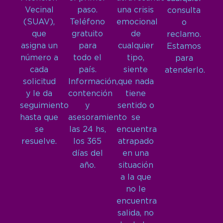
Vecinal
paso.
una crisis
consulta
(SUAV),
Teléfono
emocional
o
que
gratuito
de
reclamo.
asigna un
para
cualquier
Estamos
número a
todo el
tipo,
para
cada
país.
siente
atenderlo.
solicitud
Información,
que nada
y le da
contención
tiene
seguimiento
y
sentido o
hasta que
asesoramiento
se
se
las 24 hs,
encuentra
resuelve.
los 365
atrapado
días del
en una
año.
situación
a la que
no le
encuentra
salida, no