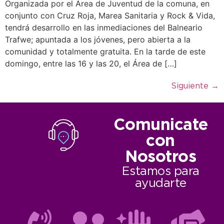
Organizada por el Área de Juventud de la comuna, en
conjunto con Cruz Roja, Marea Sanitaria y Rock & Vida,
tendrá desarrollo en las inmediaciones del Balneario
Trafwe; apuntada a los jóvenes, pero abierta a la
comunidad y totalmente gratuita. En la tarde de este
domingo, entre las 16 y las 20, el Área de […]
Siguiente
→
Comunicate
con
Nosotros
Estamos para
ayudarte