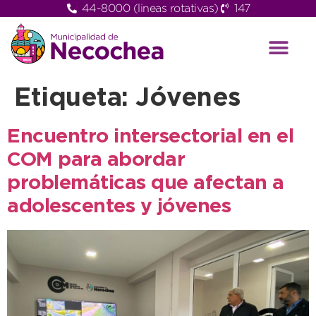
44-8000 (lineas rotativas)
147
Etiqueta:
Jóvenes
Encuentro intersectorial en el
COM para abordar
problemáticas que afectan a
adolescentes y jóvenes