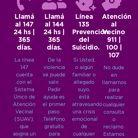
Llamá
Llamá
Línea
Atención
al 147
al 144
135
al
24 hs |
24 hs |
Prevención
Vecino
365
365
del
911 |
días.
días.
Suicidio.
100 |
107
La línea
De la
Si Usted,
147
violencia
o algún
No dude
cuenta
se puede
familiar o
en
con el
salir.
allegado
llamarnos
Sistema
Pedir
suyo,
para
Único de
ayuda es
está
realizar
Atención
el primer
atravesando
cualquier
Vecinal
paso.
una crisis
consulta
(SUAV),
Teléfono
emocional
o
que
gratuito
de
reclamo.
asigna un
para
cualquier
Estamos