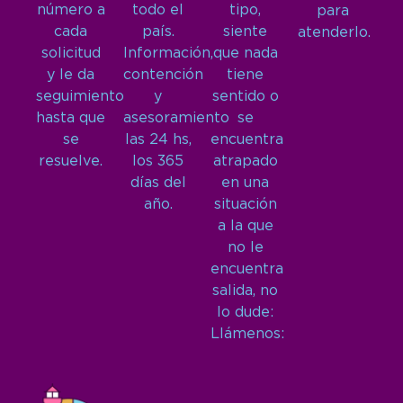
número a
todo el
tipo,
para
cada
país.
siente
atenderlo.
solicitud
Información,
que nada
y le da
contención
tiene
seguimiento
y
sentido o
hasta que
asesoramiento
se
se
las 24 hs,
encuentra
resuelve.
los 365
atrapado
días del
en una
año.
situación
a la que
no le
encuentra
salida, no
lo dude:
Llámenos: