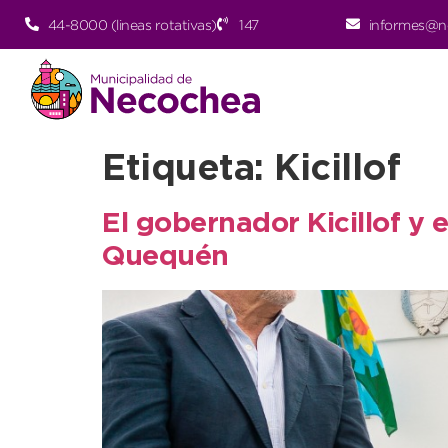
44-8000 (lineas rotativas)
147
informes@n
Etiqueta:
Kicillof
El gobernador Kicillof y 
Quequén