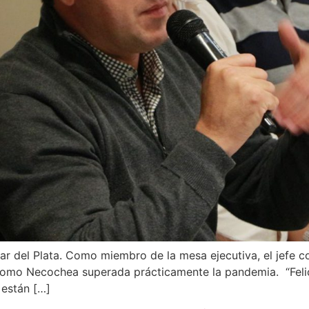
r del Plata. Como miembro de la mesa ejecutiva, el jefe c
como Necochea superada prácticamente la pandemia. “Felic
están […]