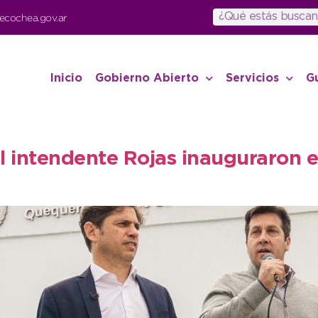
ecochea.gov.ar
Inicio
Gobierno Abierto
Servicios
G
el intendente Rojas inauguraron e