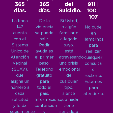
365
365
del
911 |
días.
días.
Suicidio.
100 |
107
La línea
De la
Si Usted,
147
violencia
o algún
No dude
cuenta
se puede
familiar o
en
con el
salir.
allegado
llamarnos
Sistema
Pedir
suyo,
para
Único de
ayuda es
está
realizar
Atención
el primer
atravesando
cualquier
Vecinal
paso.
una crisis
consulta
(SUAV),
Teléfono
emocional
o
que
gratuito
de
reclamo.
asigna un
para
cualquier
Estamos
número a
todo el
tipo,
para
cada
país.
siente
atenderlo.
solicitud
Información,
que nada
y le da
contención
tiene
seguimiento
y
sentido o