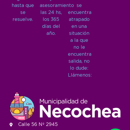
hasta que
asesoramiento
se
se
las 24 hs,
encuentra
resuelve.
los 365
atrapado
días del
en una
año.
situación
a la que
no le
encuentra
salida, no
lo dude:
Llámenos:
Calle 56 Nº 2945