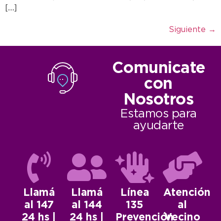
[…]
Siguiente
→
Comunicate
con
Nosotros
Estamos para
ayudarte
Llamá
Llamá
Línea
Atención
al 147
al 144
135
al
24 hs |
24 hs |
Prevención
Vecino