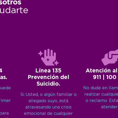
sotros
udarte
4
Línea 135
Atención al
as.
Prevención del
911 | 100
Suicidio.
puede
No dude en llam
realizar cualqui
Si Usted, o algún familiar o
primer
o reclamo. Est
allegado suyo, está
atender
atravesando una crisis
 para
emocional de cualquier