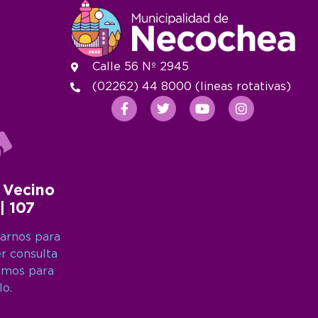
Calle 56 Nº 2945
(02262) 44 8000 (lineas rotativas)
 Vecino
 | 107
arnos para
er consulta
amos para
lo.