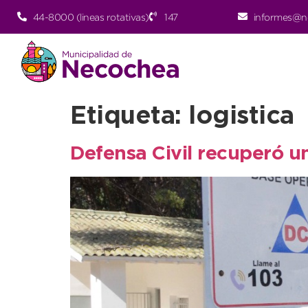
44-8000 (lineas rotativas)
147
informes@n
Etiqueta:
logistica
Defensa Civil recuperó un