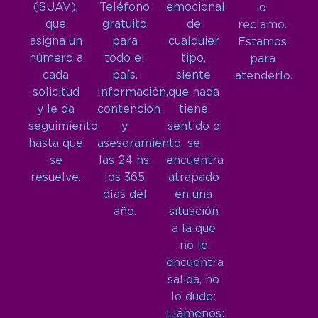
(SUAV),
Teléfono
emocional
o
que
gratuito
de
reclamo.
asigna un
para
cualquier
Estamos
número a
todo el
tipo,
para
cada
país.
siente
atenderlo.
solicitud
Información,
que nada
y le da
contención
tiene
seguimiento
y
sentido o
hasta que
asesoramiento
se
se
las 24 hs,
encuentra
resuelve.
los 365
atrapado
días del
en una
año.
situación
a la que
no le
encuentra
salida, no
lo dude:
Llámenos: