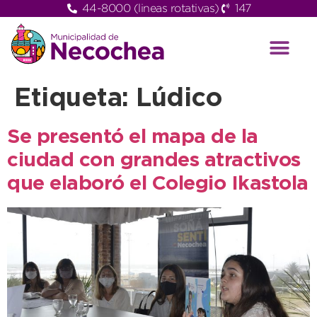
44-8000 (lineas rotativas)
147
Etiqueta:
Lúdico
Se presentó el mapa de la
ciudad con grandes atractivos
que elaboró el Colegio Ikastola