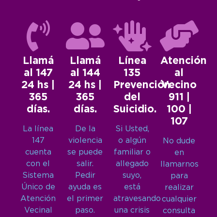
Llamá
Llamá
Línea
Atención
al 147
al 144
135
al
24 hs |
24 hs |
Prevención
Vecino
365
365
del
911 |
días.
días.
Suicidio.
100 |
107
La línea
De la
Si Usted,
147
violencia
o algún
No dude
cuenta
se puede
familiar o
en
con el
salir.
allegado
llamarnos
Sistema
Pedir
suyo,
para
Único de
ayuda es
está
realizar
Atención
el primer
atravesando
cualquier
Vecinal
paso.
una crisis
consulta