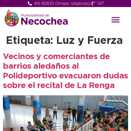
44-8000 (lineas rotativas)
147
Etiqueta:
Luz y Fuerza
Vecinos y comerciantes de
barrios aledaños al
Polideportivo evacuaron dudas
sobre el recital de La Renga