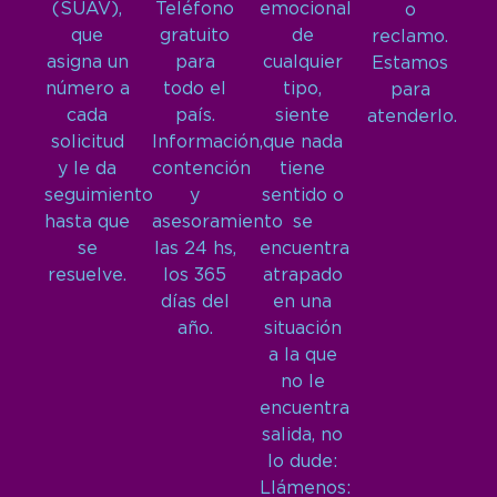
(SUAV),
Teléfono
emocional
o
que
gratuito
de
reclamo.
asigna un
para
cualquier
Estamos
número a
todo el
tipo,
para
cada
país.
siente
atenderlo.
solicitud
Información,
que nada
y le da
contención
tiene
seguimiento
y
sentido o
hasta que
asesoramiento
se
se
las 24 hs,
encuentra
resuelve.
los 365
atrapado
días del
en una
año.
situación
a la que
no le
encuentra
salida, no
lo dude:
Llámenos: