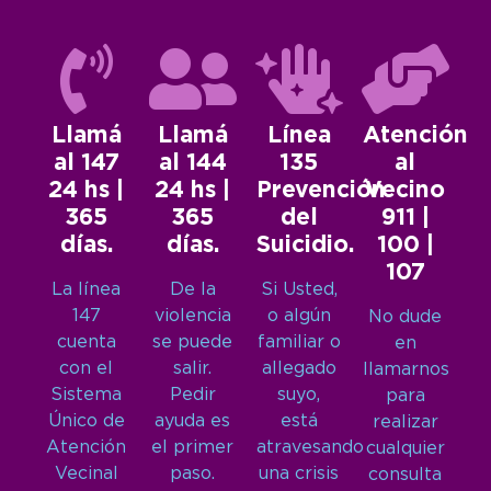
Llamá
Llamá
Línea
Atención
al 147
al 144
135
al
24 hs |
24 hs |
Prevención
Vecino
365
365
del
911 |
días.
días.
Suicidio.
100 |
107
La línea
De la
Si Usted,
147
violencia
o algún
No dude
cuenta
se puede
familiar o
en
con el
salir.
allegado
llamarnos
Sistema
Pedir
suyo,
para
Único de
ayuda es
está
realizar
Atención
el primer
atravesando
cualquier
Vecinal
paso.
una crisis
consulta