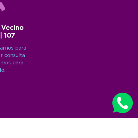
 Vecino
 | 107
arnos para
er consulta
amos para
lo.