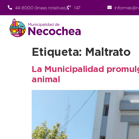
44-8000 (lineas rotativas)
147
informes@n
Etiqueta:
Maltrato
La Municipalidad promulg
animal