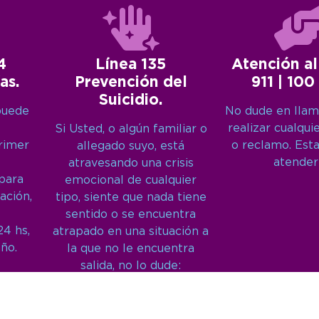
4
Línea 135
Atención al
as.
Prevención del
911 | 100
Suicidio.
puede
No dude en llam
realizar cualqui
Si Usted, o algún familiar o
primer
o reclamo. Est
allegado suyo, está
atender
atravesando una crisis
 para
emocional de cualquier
ación,
tipo, siente que nada tiene
sentido o se encuentra
24 hs,
atrapado en una situación a
año.
la que no le encuentra
salida, no lo dude:
Llámenos: