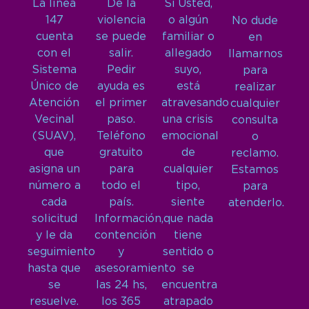
La línea
De la
Si Usted,
147
violencia
o algún
No dude
cuenta
se puede
familiar o
en
con el
salir.
allegado
llamarnos
Sistema
Pedir
suyo,
para
Único de
ayuda es
está
realizar
Atención
el primer
atravesando
cualquier
Vecinal
paso.
una crisis
consulta
(SUAV),
Teléfono
emocional
o
que
gratuito
de
reclamo.
asigna un
para
cualquier
Estamos
número a
todo el
tipo,
para
cada
país.
siente
atenderlo.
solicitud
Información,
que nada
y le da
contención
tiene
seguimiento
y
sentido o
hasta que
asesoramiento
se
se
las 24 hs,
encuentra
resuelve.
los 365
atrapado