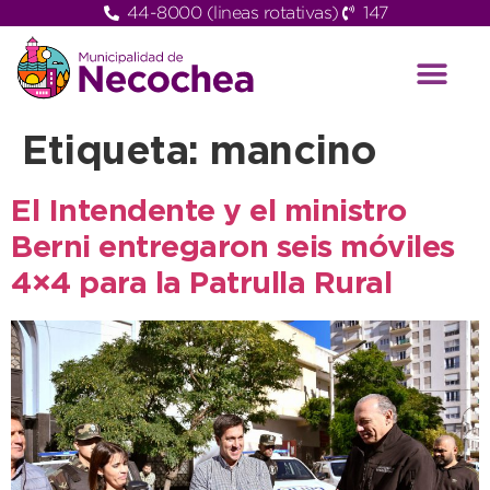
44-8000 (lineas rotativas)
147
Etiqueta:
mancino
El Intendente y el ministro
Berni entregaron seis móviles
4×4 para la Patrulla Rural