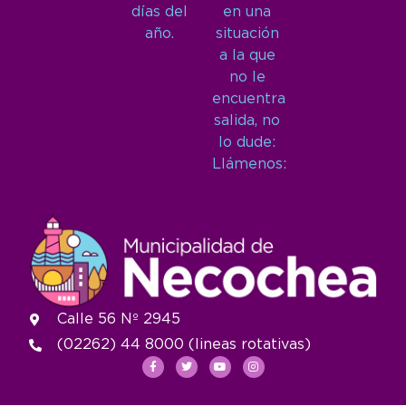
días del
en una
año.
situación
a la que
no le
encuentra
salida, no
lo dude:
Llámenos:
Calle 56 Nº 2945
(02262) 44 8000 (lineas rotativas)