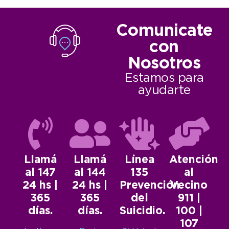
Comunicate
con
Nosotros
Estamos para
ayudarte
Llamá
Llamá
Línea
Atención
al 147
al 144
135
al
24 hs |
24 hs |
Prevención
Vecino
365
365
del
911 |
días.
días.
Suicidio.
100 |
107