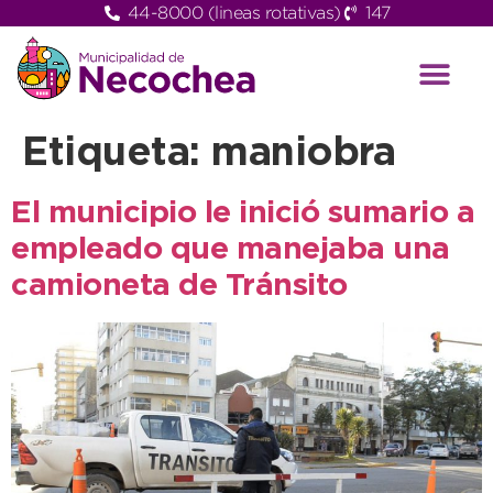
44-8000 (lineas rotativas)
147
Etiqueta:
maniobra
El municipio le inició sumario a
empleado que manejaba una
camioneta de Tránsito