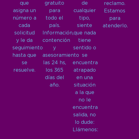
que
gratuito
de
reclamo.
asigna un
para
cualquier
Estamos
número a
todo el
tipo,
para
cada
país.
siente
atenderlo.
solicitud
Información,
que nada
y le da
contención
tiene
seguimiento
y
sentido o
hasta que
asesoramiento
se
se
las 24 hs,
encuentra
resuelve.
los 365
atrapado
días del
en una
año.
situación
a la que
no le
encuentra
salida, no
lo dude:
Llámenos: