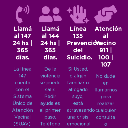
Llamá
Llamá
Línea
Atención
al 147
al 144
135
al
24 hs |
24 hs |
Prevención
Vecino
365
365
del
911 |
días.
días.
Suicidio.
100 |
107
La línea
De la
Si Usted,
147
violencia
o algún
No dude
cuenta
se puede
familiar o
en
con el
salir.
allegado
llamarnos
Sistema
Pedir
suyo,
para
Único de
ayuda es
está
realizar
Atención
el primer
atravesando
cualquier
Vecinal
paso.
una crisis
consulta
(SUAV),
Teléfono
emocional
o