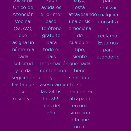
Sistema
Pedir
suyo,
para
Único de
ayuda es
está
realizar
Atención
el primer
atravesando
cualquier
Vecinal
paso.
una crisis
consulta
(SUAV),
Teléfono
emocional
o
que
gratuito
de
reclamo.
asigna un
para
cualquier
Estamos
número a
todo el
tipo,
para
cada
país.
siente
atenderlo.
solicitud
Información,
que nada
y le da
contención
tiene
seguimiento
y
sentido o
hasta que
asesoramiento
se
se
las 24 hs,
encuentra
resuelve.
los 365
atrapado
días del
en una
año.
situación
a la que
no le