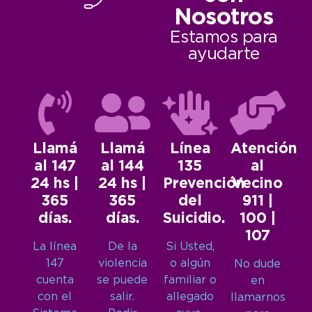
Nosotros
Estamos para
ayudarte
Llamá
Llamá
Línea
Atención
al 147
al 144
135
al
24 hs |
24 hs |
Prevención
Vecino
365
365
del
911 |
días.
días.
Suicidio.
100 |
107
La línea
De la
Si Usted,
147
violencia
o algún
No dude
cuenta
se puede
familiar o
en
con el
salir.
allegado
llamarnos