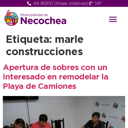
44-8000 (lineas rotativas)
147
Etiqueta:
marle
construcciones
Apertura de sobres con un
interesado en remodelar la
Playa de Camiones