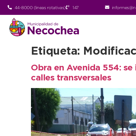
44-8000 (lineas rotativas)
147
informes@n
Etiqueta:
Modificac
Obra en Avenida 554: se i
calles transversales