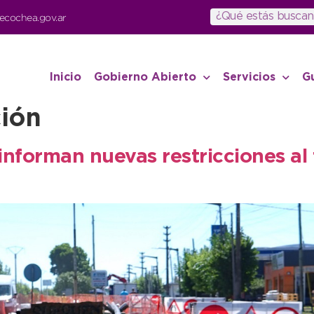
ecochea.gov.ar
Inicio
Gobierno Abierto
Servicios
G
ión
nforman nuevas restricciones al 