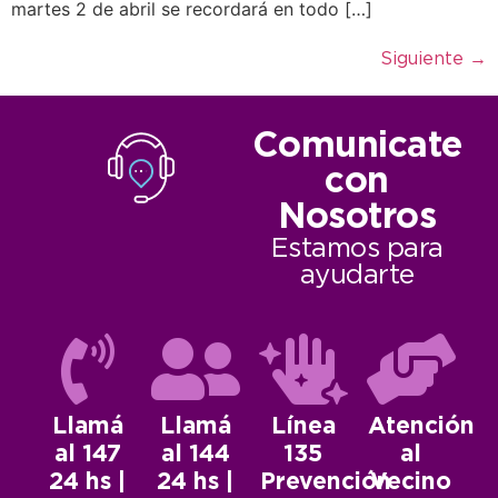
martes 2 de abril se recordará en todo […]
Siguiente
→
Comunicate
con
Nosotros
Estamos para
ayudarte
Llamá
Llamá
Línea
Atención
al 147
al 144
135
al
24 hs |
24 hs |
Prevención
Vecino