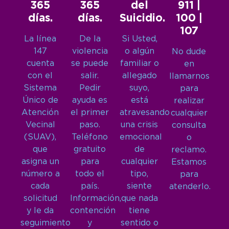
365
365
del
911 |
días.
días.
Suicidio.
100 |
107
La línea
De la
Si Usted,
147
violencia
o algún
No dude
cuenta
se puede
familiar o
en
con el
salir.
allegado
llamarnos
Sistema
Pedir
suyo,
para
Único de
ayuda es
está
realizar
Atención
el primer
atravesando
cualquier
Vecinal
paso.
una crisis
consulta
(SUAV),
Teléfono
emocional
o
que
gratuito
de
reclamo.
asigna un
para
cualquier
Estamos
número a
todo el
tipo,
para
cada
país.
siente
atenderlo.
solicitud
Información,
que nada
y le da
contención
tiene
seguimiento
y
sentido o