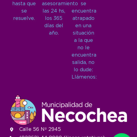
hasta que
asesoramiento
se
se
las 24 hs,
encuentra
resuelve.
los 365
atrapado
días del
en una
año.
situación
a la que
no le
encuentra
salida, no
lo dude:
Llámenos:
Calle 56 Nº 2945