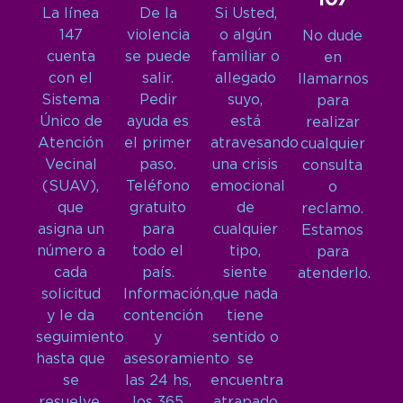
La línea
De la
Si Usted,
147
violencia
o algún
No dude
cuenta
se puede
familiar o
en
con el
salir.
allegado
llamarnos
Sistema
Pedir
suyo,
para
Único de
ayuda es
está
realizar
Atención
el primer
atravesando
cualquier
Vecinal
paso.
una crisis
consulta
(SUAV),
Teléfono
emocional
o
que
gratuito
de
reclamo.
asigna un
para
cualquier
Estamos
número a
todo el
tipo,
para
cada
país.
siente
atenderlo.
solicitud
Información,
que nada
y le da
contención
tiene
seguimiento
y
sentido o
hasta que
asesoramiento
se
se
las 24 hs,
encuentra
resuelve.
los 365
atrapado