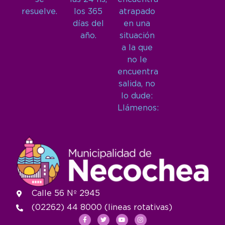
resuelve.
los 365
atrapado
días del
en una
año.
situación
a la que
no le
encuentra
salida, no
lo dude:
Llámenos:
Calle 56 Nº 2945
(02262) 44 8000 (lineas rotativas)