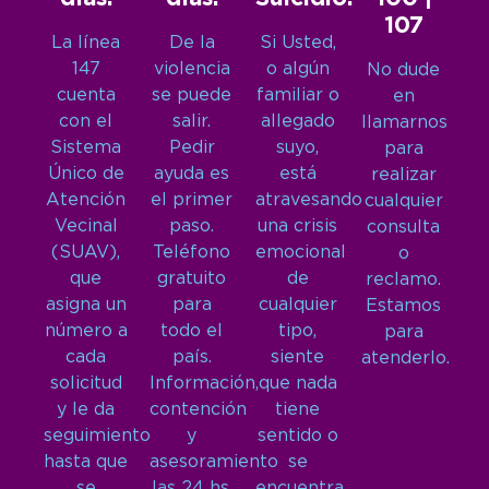
107
La línea
De la
Si Usted,
147
violencia
o algún
No dude
cuenta
se puede
familiar o
en
con el
salir.
allegado
llamarnos
Sistema
Pedir
suyo,
para
Único de
ayuda es
está
realizar
Atención
el primer
atravesando
cualquier
Vecinal
paso.
una crisis
consulta
(SUAV),
Teléfono
emocional
o
que
gratuito
de
reclamo.
asigna un
para
cualquier
Estamos
número a
todo el
tipo,
para
cada
país.
siente
atenderlo.
solicitud
Información,
que nada
y le da
contención
tiene
seguimiento
y
sentido o
hasta que
asesoramiento
se
se
las 24 hs,
encuentra