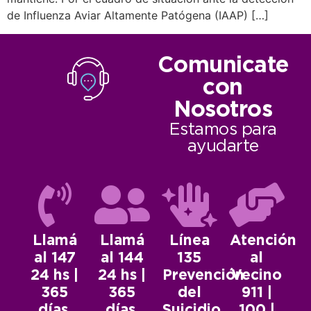
de Influenza Aviar Altamente Patógena (IAAP) […]
Comunicate
con
Nosotros
Estamos para
ayudarte
Llamá
Llamá
Línea
Atención
al 147
al 144
135
al
24 hs |
24 hs |
Prevención
Vecino
365
365
del
911 |
días.
días.
Suicidio.
100 |