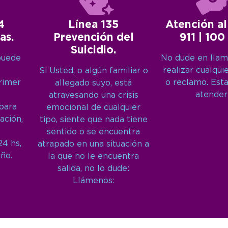
4
Línea 135
Atención al
as.
Prevención del
911 | 100
Suicidio.
puede
No dude en llam
realizar cualqui
Si Usted, o algún familiar o
primer
o reclamo. Est
allegado suyo, está
atender
atravesando una crisis
 para
emocional de cualquier
ación,
tipo, siente que nada tiene
sentido o se encuentra
24 hs,
atrapado en una situación a
año.
la que no le encuentra
salida, no lo dude:
Llámenos: