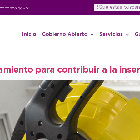
ecochea.gov.ar
Inicio
Gobierno Abierto
Servicios
G
iento para contribuir a la inser