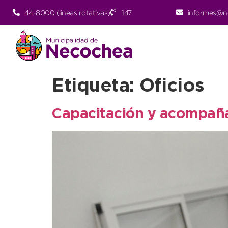
44-8000 (lineas rotativas)
147
informes@n
Etiqueta:
Oficios
Capacitación y acompañam