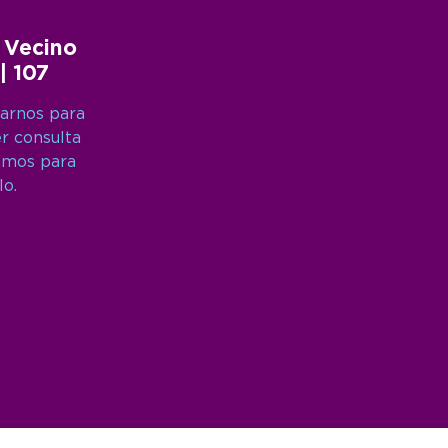
 Vecino
 | 107
arnos para
er consulta
amos para
lo.