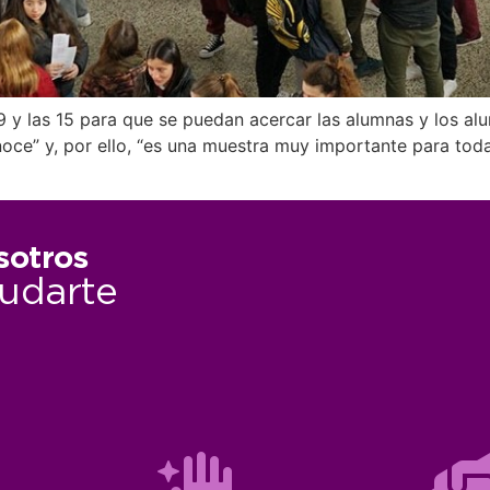
 9 y las 15 para que se puedan acercar las alumnas y los al
onoce” y, por ello, “es una muestra muy importante para to
sotros
udarte