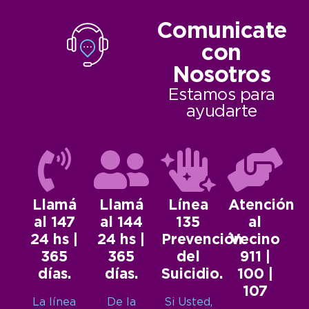
Comunicate
con
Nosotros
Estamos para
ayudarte
Llamá
Llamá
Línea
Atención
al 147
al 144
135
al
24 hs |
24 hs |
Prevención
Vecino
365
365
del
911 |
días.
días.
Suicidio.
100 |
107
La línea
De la
Si Usted,