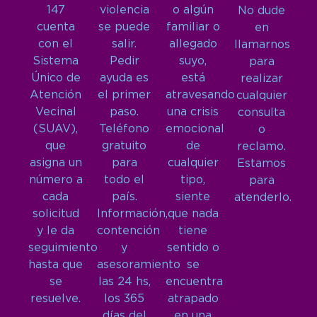
147
violencia
o algún
No dude
cuenta
se puede
familiar o
en
con el
salir.
allegado
llamarnos
Sistema
Pedir
suyo,
para
Único de
ayuda es
está
realizar
Atención
el primer
atravesando
cualquier
Vecinal
paso.
una crisis
consulta
(SUAV),
Teléfono
emocional
o
que
gratuito
de
reclamo.
asigna un
para
cualquier
Estamos
número a
todo el
tipo,
para
cada
país.
siente
atenderlo.
solicitud
Información,
que nada
y le da
contención
tiene
seguimiento
y
sentido o
hasta que
asesoramiento
se
se
las 24 hs,
encuentra
resuelve.
los 365
atrapado
días del
en una