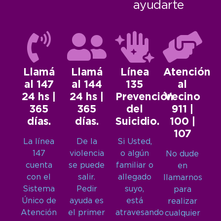
ayudarte
Llamá
Llamá
Línea
Atención
al 147
al 144
135
al
24 hs |
24 hs |
Prevención
Vecino
365
365
del
911 |
días.
días.
Suicidio.
100 |
107
La línea
De la
Si Usted,
147
violencia
o algún
No dude
cuenta
se puede
familiar o
en
con el
salir.
allegado
llamarnos
Sistema
Pedir
suyo,
para
Único de
ayuda es
está
realizar
Atención
el primer
atravesando
cualquier