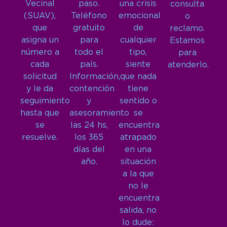
Vecinal
paso.
una crisis
consulta
(SUAV),
Teléfono
emocional
o
que
gratuito
de
reclamo.
asigna un
para
cualquier
Estamos
número a
todo el
tipo,
para
cada
país.
siente
atenderlo.
solicitud
Información,
que nada
y le da
contención
tiene
seguimiento
y
sentido o
hasta que
asesoramiento
se
se
las 24 hs,
encuentra
resuelve.
los 365
atrapado
días del
en una
año.
situación
a la que
no le
encuentra
salida, no
lo dude: