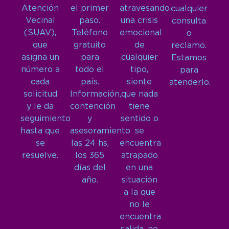
Atención
el primer
atravesando
cualquier
Vecinal
paso.
una crisis
consulta
(SUAV),
Teléfono
emocional
o
que
gratuito
de
reclamo.
asigna un
para
cualquier
Estamos
número a
todo el
tipo,
para
cada
país.
siente
atenderlo.
solicitud
Información,
que nada
y le da
contención
tiene
seguimiento
y
sentido o
hasta que
asesoramiento
se
se
las 24 hs,
encuentra
resuelve.
los 365
atrapado
días del
en una
año.
situación
a la que
no le
encuentra