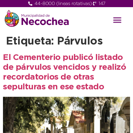
44-8000 (lineas rotativas)
147
Etiqueta:
Párvulos
El Cementerio publicó listado
de párvulos vencidos y realizó
recordatorios de otras
sepulturas en ese estado