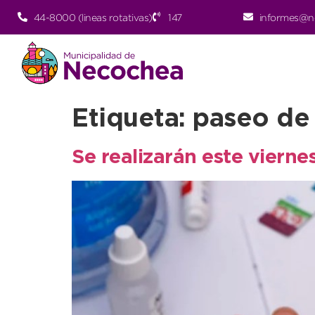
44-8000 (lineas rotativas)
147
informes@n
Etiqueta:
paseo de
Se realizarán este viernes