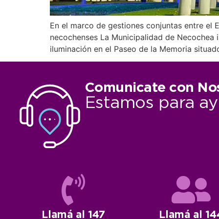
En el marco de gestiones conjuntas entre el E
necochenses La Municipalidad de Necochea in
iluminación en el Paseo de la Memoria situado
Comunicate con No
Estamos para ay
Llamá al 147
Llamá al 14