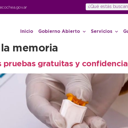
ecochea.gov.ar
Inicio
Gobierno Abierto
Servicios
G
 la memoria
 pruebas gratuitas y confidencial