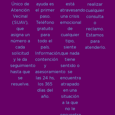
Único de
ayuda es
está
realizar
Atención
el primer
atravesando
cualquier
Vecinal
paso.
una crisis
consulta
(SUAV),
Teléfono
emocional
o
que
gratuito
de
reclamo.
asigna un
para
cualquier
Estamos
número a
todo el
tipo,
para
cada
país.
siente
atenderlo.
solicitud
Información,
que nada
y le da
contención
tiene
seguimiento
y
sentido o
hasta que
asesoramiento
se
se
las 24 hs,
encuentra
resuelve.
los 365
atrapado
días del
en una
año.
situación
a la que
no le