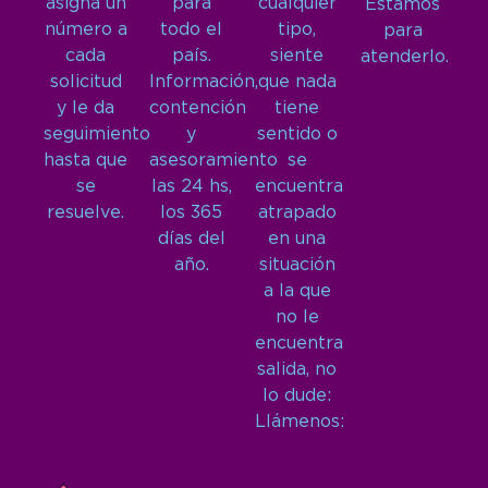
asigna un
para
cualquier
Estamos
número a
todo el
tipo,
para
cada
país.
siente
atenderlo.
solicitud
Información,
que nada
y le da
contención
tiene
seguimiento
y
sentido o
hasta que
asesoramiento
se
se
las 24 hs,
encuentra
resuelve.
los 365
atrapado
días del
en una
año.
situación
a la que
no le
encuentra
salida, no
lo dude:
Llámenos: