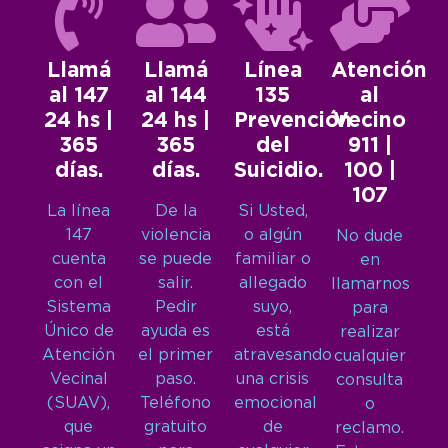
Llamá
Llamá
Línea
Atención
al 147
al 144
135
al
24 hs |
24 hs |
Prevención
Vecino
365
365
del
911 |
días.
días.
Suicidio.
100 |
107
La línea
De la
Si Usted,
147
violencia
o algún
No dude
cuenta
se puede
familiar o
en
con el
salir.
allegado
llamarnos
Sistema
Pedir
suyo,
para
Único de
ayuda es
está
realizar
Atención
el primer
atravesando
cualquier
Vecinal
paso.
una crisis
consulta
(SUAV),
Teléfono
emocional
o
que
gratuito
de
reclamo.