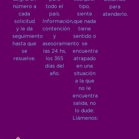
número a
todo el
tipo,
para
cada
país.
siente
atenderlo.
solicitud
Información,
que nada
y le da
contención
tiene
seguimiento
y
sentido o
hasta que
asesoramiento
se
se
las 24 hs,
encuentra
resuelve.
los 365
atrapado
días del
en una
año.
situación
a la que
no le
encuentra
salida, no
lo dude:
Llámenos: