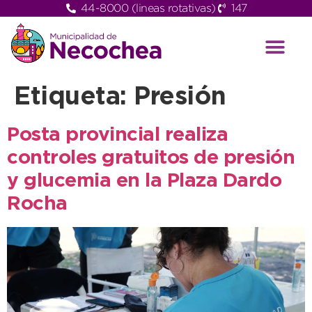
44-8000 (lineas rotativas)
147
Etiqueta:
Presión
Posta provincial realiza
controles gratuitos de presión
y glucemia en la Plaza Dardo
Rocha