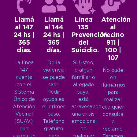
Llamá
Llamá
Línea
Atención
al 147
al 144
135
al
24 hs |
24 hs |
Prevención
Vecino
365
365
del
911 |
días.
días.
Suicidio.
100 |
107
La línea
De la
Si Usted,
147
violencia
o algún
No dude
cuenta
se puede
familiar o
en
con el
salir.
allegado
llamarnos
Sistema
Pedir
suyo,
para
Único de
ayuda es
está
realizar
Atención
el primer
atravesando
cualquier
Vecinal
paso.
una crisis
consulta
(SUAV),
Teléfono
emocional
o
que
gratuito
de
reclamo.
asigna un
para
cualquier
Estamos