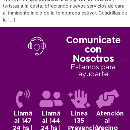
turistas a la costa, ofreciendo nuevos servicios de cara
al inminente inicio de la temporada estival. Cuadrillas de
la […]
Comunicate
con
Nosotros
Estamos para
ayudarte
Llamá
Llamá
Línea
Atención
al 147
al 144
135
al
24 hs |
24 hs |
Prevención
Vecino