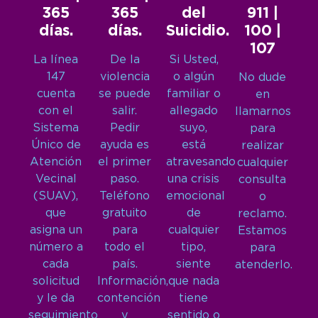
365
365
del
911 |
días.
días.
Suicidio.
100 |
107
La línea
De la
Si Usted,
147
violencia
o algún
No dude
cuenta
se puede
familiar o
en
con el
salir.
allegado
llamarnos
Sistema
Pedir
suyo,
para
Único de
ayuda es
está
realizar
Atención
el primer
atravesando
cualquier
Vecinal
paso.
una crisis
consulta
(SUAV),
Teléfono
emocional
o
que
gratuito
de
reclamo.
asigna un
para
cualquier
Estamos
número a
todo el
tipo,
para
cada
país.
siente
atenderlo.
solicitud
Información,
que nada
y le da
contención
tiene
seguimiento
y
sentido o