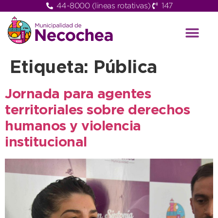
44-8000 (lineas rotativas)
147
Etiqueta:
Pública
Jornada para agentes
territoriales sobre derechos
humanos y violencia
institucional