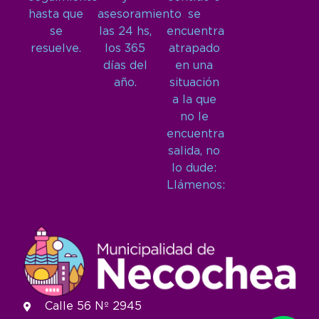
hasta que
asesoramiento
se
se
las 24 hs,
encuentra
resuelve.
los 365
atrapado
días del
en una
año.
situación
a la que
no le
encuentra
salida, no
lo dude:
Llámenos:
Calle 56 Nº 2945