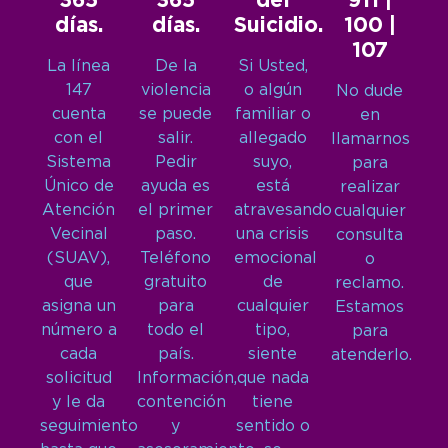
365
365
del
911 |
días.
días.
Suicidio.
100 |
107
La línea
De la
Si Usted,
147
violencia
o algún
No dude
cuenta
se puede
familiar o
en
con el
salir.
allegado
llamarnos
Sistema
Pedir
suyo,
para
Único de
ayuda es
está
realizar
Atención
el primer
atravesando
cualquier
Vecinal
paso.
una crisis
consulta
(SUAV),
Teléfono
emocional
o
que
gratuito
de
reclamo.
asigna un
para
cualquier
Estamos
número a
todo el
tipo,
para
cada
país.
siente
atenderlo.
solicitud
Información,
que nada
y le da
contención
tiene
seguimiento
y
sentido o