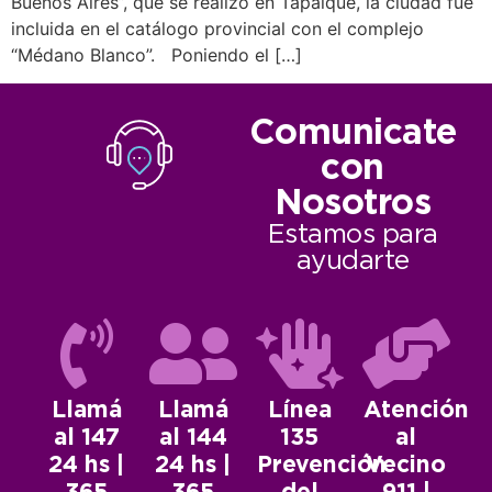
Buenos Aires”, que se realizó en Tapalqué, la ciudad fue
incluida en el catálogo provincial con el complejo
“Médano Blanco”. Poniendo el […]
Comunicate
con
Nosotros
Estamos para
ayudarte
Llamá
Llamá
Línea
Atención
al 147
al 144
135
al
24 hs |
24 hs |
Prevención
Vecino