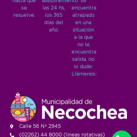
hasta que
asesoramiento
se
se
las 24 hs,
encuentra
resuelve.
los 365
atrapado
días del
en una
año.
situación
a la que
no le
encuentra
salida, no
lo dude:
Llámenos:
Calle 56 Nº 2945
(02262) 44 8000 (lineas rotativas)