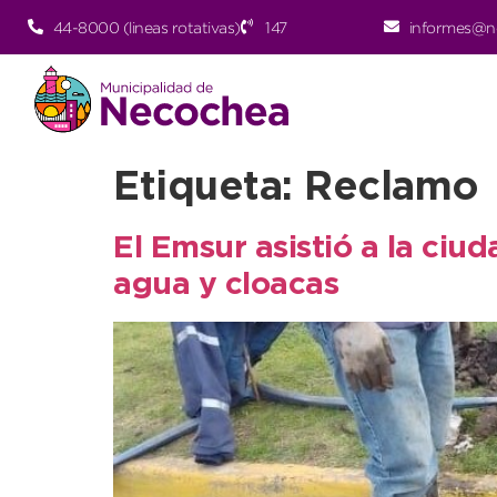
44-8000 (lineas rotativas)
147
informes@n
Etiqueta:
Reclamo
El Emsur asistió a la ciu
agua y cloacas