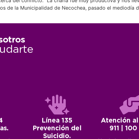
cerca del conflicto. “La charla fue muy productiva y nos l
tos de la Municipalidad de Necochea, pasado el mediodía de
sotros
udarte
4
Línea 135
Atención al
as.
Prevención del
911 | 100
Suicidio.