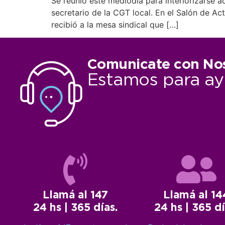
Se reunió este mediodía para interiorizarse a
secretario de la CGT local. En el Salón de Ac
recibió a la mesa sindical que […]
Comunicate con No
Estamos para ay
Llamá al 147
Llamá al 14
24 hs | 365 días.
24 hs | 365 dí