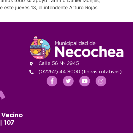
levamos todo su apoyo”, afirmó Daniel Monjes,
 este jueves 13, el intendente Arturo Rojas
Calle 56 Nº 2945
(02262) 44 8000 (lineas rotativas)
 Vecino
 | 107