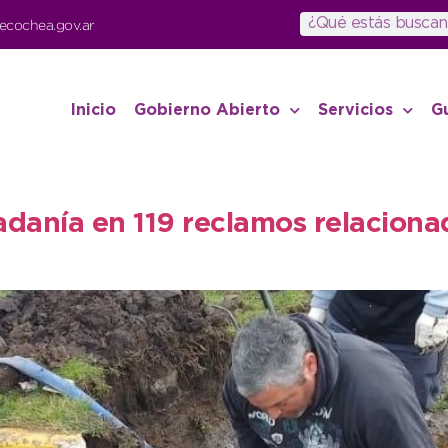
ecochea.gov.ar
Inicio
Gobierno Abierto
Servicios
G
dadanía en 119 reclamos relaciona