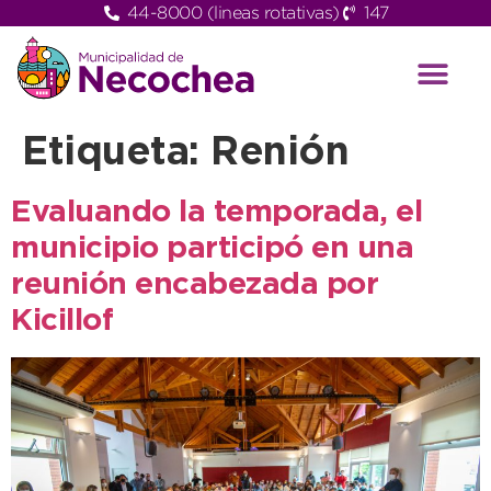
44-8000 (lineas rotativas)
147
Etiqueta:
Renión
Evaluando la temporada, el
municipio participó en una
reunión encabezada por
Kicillof