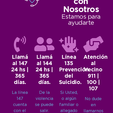
con
Nosotros
Estamos para
ayudarte
Llamá
Llamá
Línea
Atención
al 147
al 144
135
al
24 hs |
24 hs |
Prevención
Vecino
365
365
del
911 |
días.
días.
Suicidio.
100 |
107
La línea
De la
Si Usted,
147
violencia
o algún
No dude
cuenta
se puede
familiar o
en
con el
salir.
allegado
llamarnos