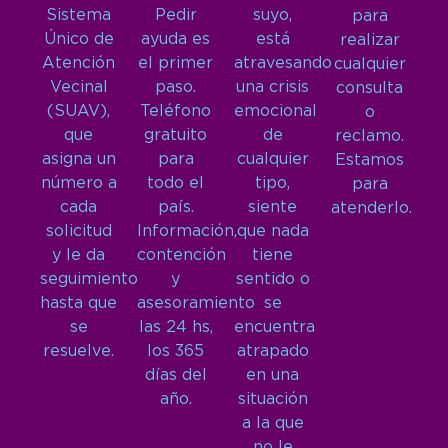
Sistema
Pedir
suyo,
para
Único de
ayuda es
está
realizar
Atención
el primer
atravesando
cualquier
Vecinal
paso.
una crisis
consulta
(SUAV),
Teléfono
emocional
o
que
gratuito
de
reclamo.
asigna un
para
cualquier
Estamos
número a
todo el
tipo,
para
cada
país.
siente
atenderlo.
solicitud
Información,
que nada
y le da
contención
tiene
seguimiento
y
sentido o
hasta que
asesoramiento
se
se
las 24 hs,
encuentra
resuelve.
los 365
atrapado
días del
en una
año.
situación
a la que
no le