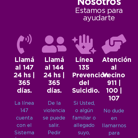
Nosotros
Estamos para
ayudarte
Llamá
Llamá
Línea
Atención
al 147
al 144
135
al
24 hs |
24 hs |
Prevención
Vecino
365
365
del
911 |
días.
días.
Suicidio.
100 |
107
La línea
De la
Si Usted,
147
violencia
o algún
No dude
cuenta
se puede
familiar o
en
con el
salir.
allegado
llamarnos
Sistema
Pedir
suyo,
para