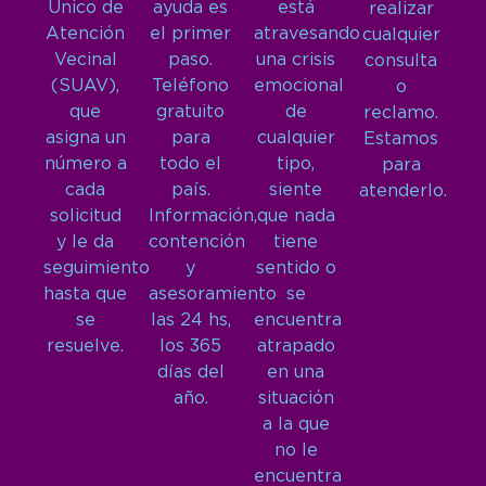
Único de
ayuda es
está
realizar
Atención
el primer
atravesando
cualquier
Vecinal
paso.
una crisis
consulta
(SUAV),
Teléfono
emocional
o
que
gratuito
de
reclamo.
asigna un
para
cualquier
Estamos
número a
todo el
tipo,
para
cada
país.
siente
atenderlo.
solicitud
Información,
que nada
y le da
contención
tiene
seguimiento
y
sentido o
hasta que
asesoramiento
se
se
las 24 hs,
encuentra
resuelve.
los 365
atrapado
días del
en una
año.
situación
a la que
no le
encuentra