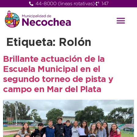
44-8000 (lineas rotativas)
147
Etiqueta:
Rolón
Brillante actuación de la
Escuela Municipal en el
segundo torneo de pista y
campo en Mar del Plata