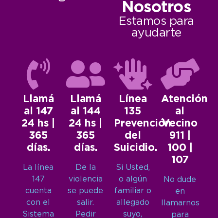
Nosotros
Estamos para
ayudarte
Llamá
Llamá
Línea
Atención
al 147
al 144
135
al
24 hs |
24 hs |
Prevención
Vecino
365
365
del
911 |
días.
días.
Suicidio.
100 |
107
La línea
De la
Si Usted,
147
violencia
o algún
No dude
cuenta
se puede
familiar o
en
con el
salir.
allegado
llamarnos
Sistema
Pedir
suyo,
para