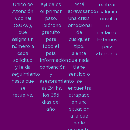
Único de
ayuda es
está
realizar
Atención
el primer
atravesando
cualquier
Vecinal
paso.
una crisis
consulta
(SUAV),
Teléfono
emocional
o
que
gratuito
de
reclamo.
asigna un
para
cualquier
Estamos
número a
todo el
tipo,
para
cada
país.
siente
atenderlo.
solicitud
Información,
que nada
y le da
contención
tiene
seguimiento
y
sentido o
hasta que
asesoramiento
se
se
las 24 hs,
encuentra
resuelve.
los 365
atrapado
días del
en una
año.
situación
a la que
no le