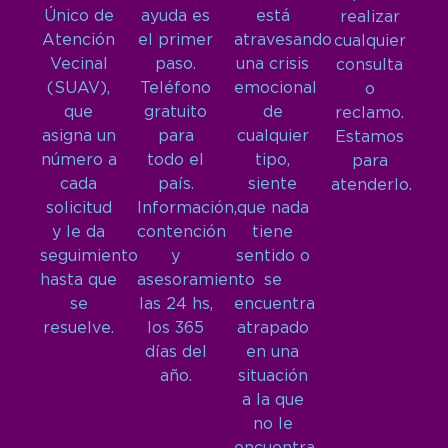
Único de
ayuda es
está
realizar
Atención
el primer
atravesando
cualquier
Vecinal
paso.
una crisis
consulta
(SUAV),
Teléfono
emocional
o
que
gratuito
de
reclamo.
asigna un
para
cualquier
Estamos
número a
todo el
tipo,
para
cada
país.
siente
atenderlo.
solicitud
Información,
que nada
y le da
contención
tiene
seguimiento
y
sentido o
hasta que
asesoramiento
se
se
las 24 hs,
encuentra
resuelve.
los 365
atrapado
días del
en una
año.
situación
a la que
no le