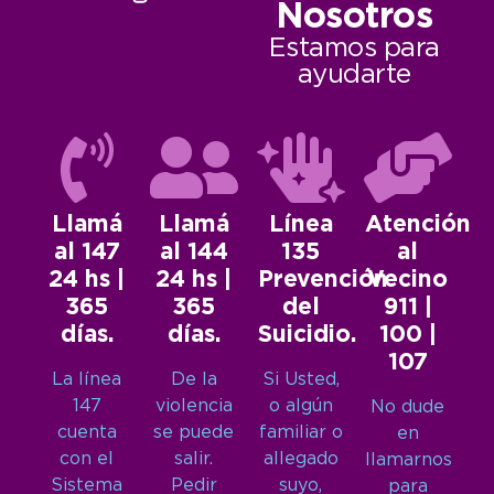
Nosotros
Estamos para
ayudarte
Llamá
Llamá
Línea
Atención
al 147
al 144
135
al
24 hs |
24 hs |
Prevención
Vecino
365
365
del
911 |
días.
días.
Suicidio.
100 |
107
La línea
De la
Si Usted,
147
violencia
o algún
No dude
cuenta
se puede
familiar o
en
con el
salir.
allegado
llamarnos
Sistema
Pedir
suyo,
para