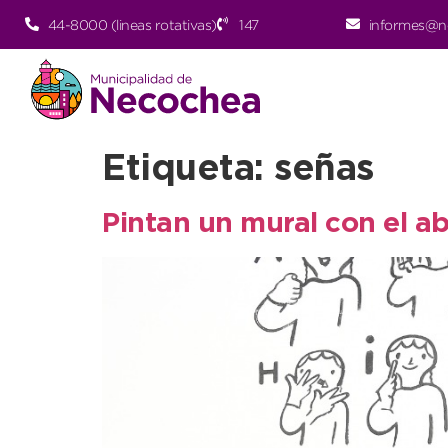
44-8000 (lineas rotativas)
147
informes@n
Etiqueta:
señas
Pintan un mural con el ab