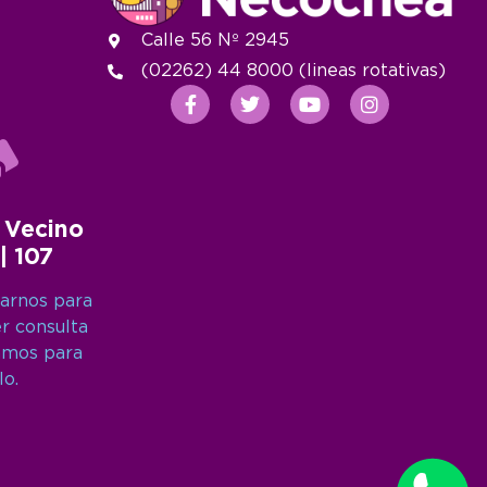
Calle 56 Nº 2945
(02262) 44 8000 (lineas rotativas)
 Vecino
 | 107
arnos para
er consulta
amos para
lo.