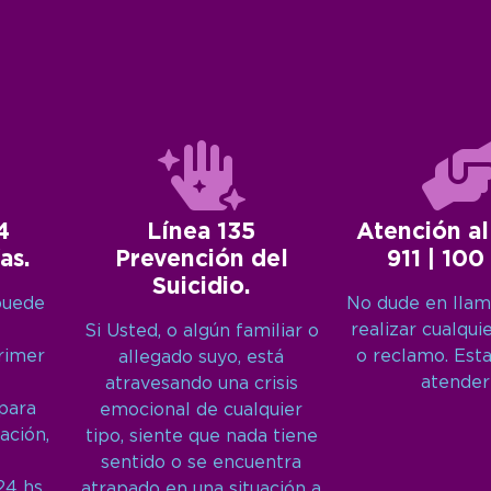
4
Línea 135
Atención al
as.
Prevención del
911 | 100
Suicidio.
puede
No dude en llam
realizar cualqui
Si Usted, o algún familiar o
primer
o reclamo. Est
allegado suyo, está
atender
atravesando una crisis
 para
emocional de cualquier
ación,
tipo, siente que nada tiene
sentido o se encuentra
24 hs,
atrapado en una situación a