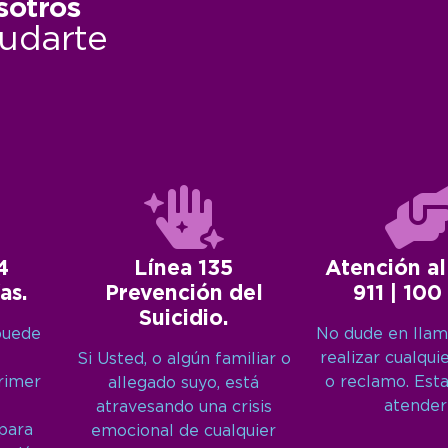
sotros
udarte
4
Línea 135
Atención al
as.
Prevención del
911 | 100
Suicidio.
puede
No dude en llam
realizar cualqui
Si Usted, o algún familiar o
primer
o reclamo. Est
allegado suyo, está
atender
atravesando una crisis
 para
emocional de cualquier