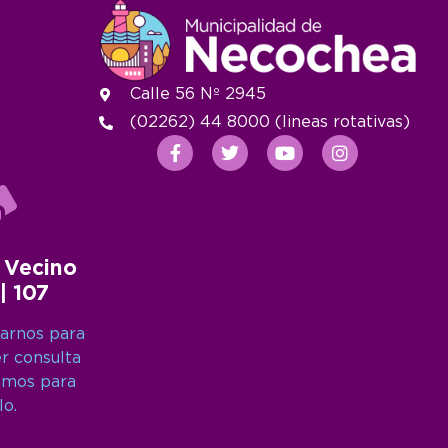
Calle 56 Nº 2945
(02262) 44 8000 (lineas rotativas)
 Vecino
 | 107
arnos para
er consulta
amos para
lo.