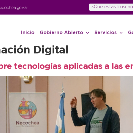
ecochea.gov.ar
Inicio
Gobierno Abierto
Servicios
G
ación Digital
obre tecnologías aplicadas a las 