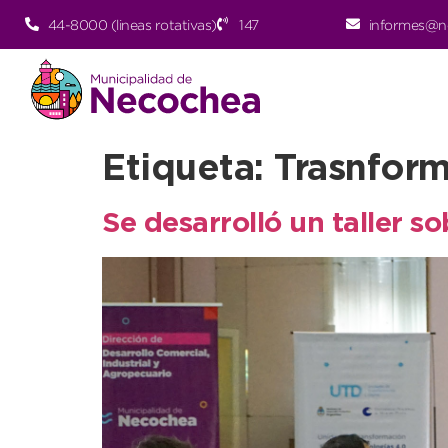
44-8000 (lineas rotativas)
147
informes@n
Etiqueta:
Trasnform
Se desarrolló un taller s