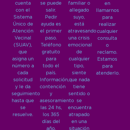
cuenta
se puede
familiar o
en
con el
salir.
allegado
llamarnos
Sistema
Pedir
suyo,
para
Único de
ayuda es
está
realizar
Atención
el primer
atravesando
cualquier
Vecinal
paso.
una crisis
consulta
(SUAV),
Teléfono
emocional
o
que
gratuito
de
reclamo.
asigna un
para
cualquier
Estamos
número a
todo el
tipo,
para
cada
país.
siente
atenderlo.
solicitud
Información,
que nada
y le da
contención
tiene
seguimiento
y
sentido o
hasta que
asesoramiento
se
se
las 24 hs,
encuentra
resuelve.
los 365
atrapado
días del
en una
año.
situación