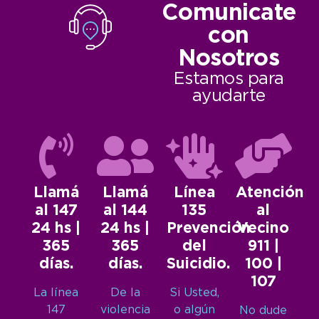
Comunicate
con
Nosotros
Estamos para
ayudarte
Llamá
Llamá
Línea
Atención
al 147
al 144
135
al
24 hs |
24 hs |
Prevención
Vecino
365
365
del
911 |
días.
días.
Suicidio.
100 |
107
La línea
De la
Si Usted,
147
violencia
o algún
No dude