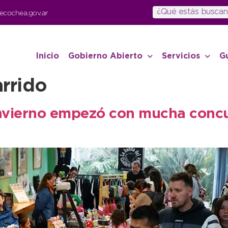
ecochea.gov.ar
Inicio
Gobierno Abierto
Servicios
G
arrido
nvierno empezó con mucha concur