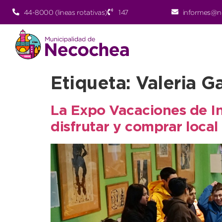
44-8000 (lineas rotativas)
147
informes@n
Etiqueta:
Valeria G
La Expo Vacaciones de I
disfrutar y comprar local