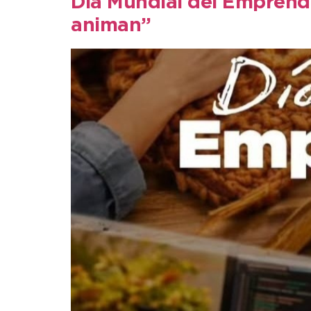
Día Mundial del Empren
animan”