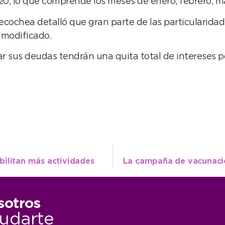
20, lo que comprende los meses de enero, febrero, ma
ochea detalló que gran parte de las particularidade
 modificado.
ar sus deudas tendrán una quita total de intereses 
abilitan más actividades
sotros
udarte