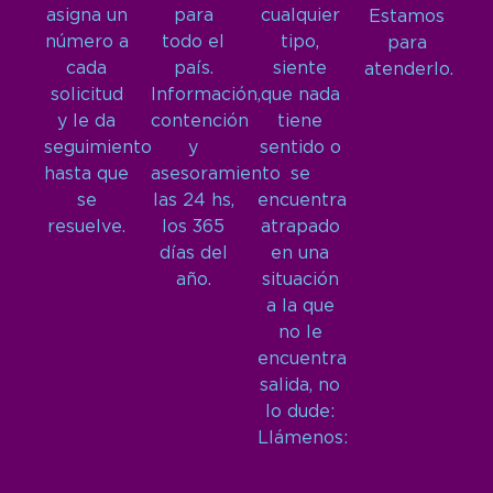
asigna un
para
cualquier
Estamos
número a
todo el
tipo,
para
cada
país.
siente
atenderlo.
solicitud
Información,
que nada
y le da
contención
tiene
seguimiento
y
sentido o
hasta que
asesoramiento
se
se
las 24 hs,
encuentra
resuelve.
los 365
atrapado
días del
en una
año.
situación
a la que
no le
encuentra
salida, no
lo dude:
Llámenos: