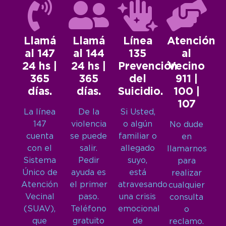
Llamá
Llamá
Línea
Atención
al 147
al 144
135
al
24 hs |
24 hs |
Prevención
Vecino
365
365
del
911 |
días.
días.
Suicidio.
100 |
107
La línea
De la
Si Usted,
147
violencia
o algún
No dude
cuenta
se puede
familiar o
en
con el
salir.
allegado
llamarnos
Sistema
Pedir
suyo,
para
Único de
ayuda es
está
realizar
Atención
el primer
atravesando
cualquier
Vecinal
paso.
una crisis
consulta
(SUAV),
Teléfono
emocional
o
que
gratuito
de
reclamo.