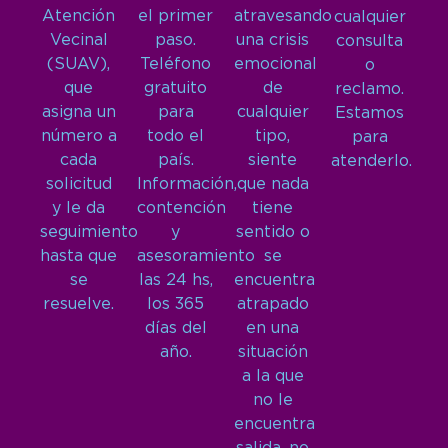
Atención
el primer
atravesando
cualquier
Vecinal
paso.
una crisis
consulta
(SUAV),
Teléfono
emocional
o
que
gratuito
de
reclamo.
asigna un
para
cualquier
Estamos
número a
todo el
tipo,
para
cada
país.
siente
atenderlo.
solicitud
Información,
que nada
y le da
contención
tiene
seguimiento
y
sentido o
hasta que
asesoramiento
se
se
las 24 hs,
encuentra
resuelve.
los 365
atrapado
días del
en una
año.
situación
a la que
no le
encuentra