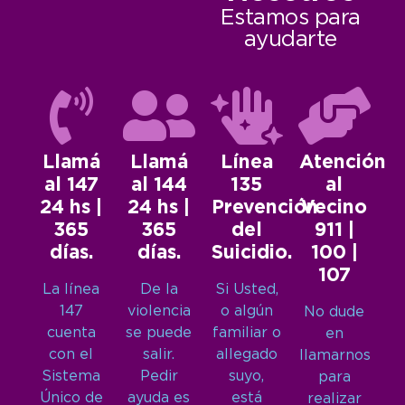
Estamos para
ayudarte
Llamá
Llamá
Línea
Atención
al 147
al 144
135
al
24 hs |
24 hs |
Prevención
Vecino
365
365
del
911 |
días.
días.
Suicidio.
100 |
107
La línea
De la
Si Usted,
147
violencia
o algún
No dude
cuenta
se puede
familiar o
en
con el
salir.
allegado
llamarnos
Sistema
Pedir
suyo,
para
Único de
ayuda es
está
realizar