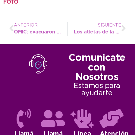
FOTO
ANTERIOR
SIGUIENTE
OMIC: evacuaron 361 consultas en marzo y los servicios de TV encabezaron la lista de reclamos
Los atletas de la escuela municipal siguen consolidándose dentro de la elite nacional
Comunicate
con
Nosotros
Estamos para
ayudarte
Llamá
Llamá
Línea
Atención