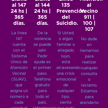
al 147
al 144
135
al
24 hs |
24 hs |
Prevención
Vecino
365
365
del
911 |
días.
días.
Suicidio.
100 |
107
La línea
De la
Si Usted,
147
violencia
o algún
No dude
cuenta
se puede
familiar o
en
con el
salir.
allegado
llamarnos
Sistema
Pedir
suyo,
para
Único de
ayuda es
está
realizar
Atención
el primer
atravesando
cualquier
Vecinal
paso.
una crisis
consulta
(SUAV),
Teléfono
emocional
o
que
gratuito
de
reclamo.
asigna un
para
cualquier
Estamos
número a
todo el
tipo,
para
cada
país.
siente
atenderlo.