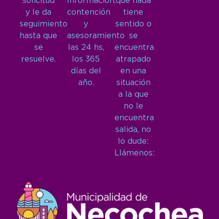
solicitud
Información,
que nada
y le da
contención
tiene
seguimiento
y
sentido o
hasta que
asesoramiento
se
se
las 24 hs,
encuentra
resuelve.
los 365
atrapado
días del
en una
año.
situación
a la que
no le
encuentra
salida, no
lo dude:
Llámenos: