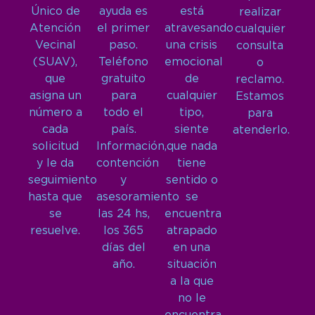
Único de
ayuda es
está
realizar
Atención
el primer
atravesando
cualquier
Vecinal
paso.
una crisis
consulta
(SUAV),
Teléfono
emocional
o
que
gratuito
de
reclamo.
asigna un
para
cualquier
Estamos
número a
todo el
tipo,
para
cada
país.
siente
atenderlo.
solicitud
Información,
que nada
y le da
contención
tiene
seguimiento
y
sentido o
hasta que
asesoramiento
se
se
las 24 hs,
encuentra
resuelve.
los 365
atrapado
días del
en una
año.
situación
a la que
no le