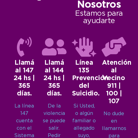
Nosotros
Estamos para
ayudarte
Llamá
Llamá
Línea
Atención
al 147
al 144
135
al
24 hs |
24 hs |
Prevención
Vecino
365
365
del
911 |
días.
días.
Suicidio.
100 |
107
La línea
De la
Si Usted,
147
violencia
o algún
No dude
cuenta
se puede
familiar o
en
con el
salir.
allegado
llamarnos
Sistema
Pedir
suyo,
para