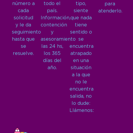
número a
todo el
tipo,
para
cada
país.
siente
atenderlo.
solicitud
Información,
que nada
y le da
contención
tiene
seguimiento
y
sentido o
hasta que
asesoramiento
se
se
las 24 hs,
encuentra
resuelve.
los 365
atrapado
días del
en una
año.
situación
a la que
no le
encuentra
salida, no
lo dude:
Llámenos: