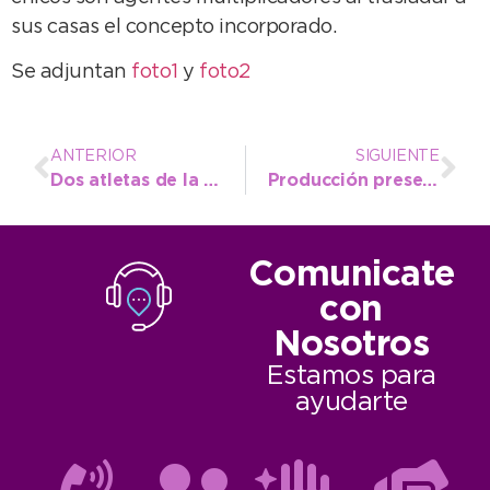
sus casas el concepto incorporado.
Se adjuntan
foto1
y
foto2
ANTERIOR
SIGUIENTE
Dos atletas de la Escuela Municipal de Atletismo participarán este fin de semana del Nacional
Producción presentó la web de la Incubadora municipal, una nueva herramienta para el emprendedor
Comunicate
con
Nosotros
Estamos para
ayudarte