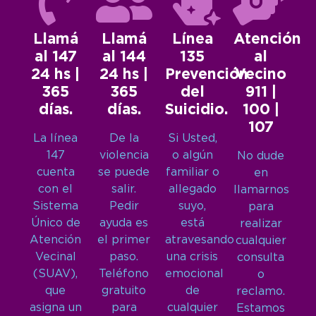
Llamá
Llamá
Línea
Atención
al 147
al 144
135
al
24 hs |
24 hs |
Prevención
Vecino
365
365
del
911 |
días.
días.
Suicidio.
100 |
107
La línea
De la
Si Usted,
147
violencia
o algún
No dude
cuenta
se puede
familiar o
en
con el
salir.
allegado
llamarnos
Sistema
Pedir
suyo,
para
Único de
ayuda es
está
realizar
Atención
el primer
atravesando
cualquier
Vecinal
paso.
una crisis
consulta
(SUAV),
Teléfono
emocional
o
que
gratuito
de
reclamo.
asigna un
para
cualquier
Estamos