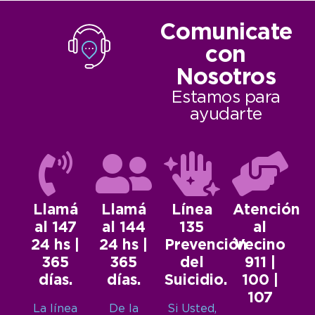
Comunicate
con
Nosotros
Estamos para
ayudarte
Llamá
Llamá
Línea
Atención
al 147
al 144
135
al
24 hs |
24 hs |
Prevención
Vecino
365
365
del
911 |
días.
días.
Suicidio.
100 |
107
La línea
De la
Si Usted,