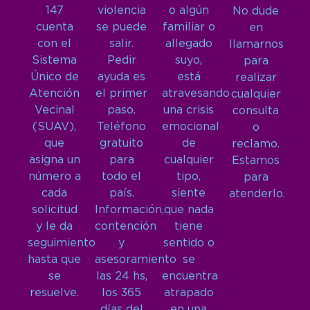
147
violencia
o algún
No dude
cuenta
se puede
familiar o
en
con el
salir.
allegado
llamarnos
Sistema
Pedir
suyo,
para
Único de
ayuda es
está
realizar
Atención
el primer
atravesando
cualquier
Vecinal
paso.
una crisis
consulta
(SUAV),
Teléfono
emocional
o
que
gratuito
de
reclamo.
asigna un
para
cualquier
Estamos
número a
todo el
tipo,
para
cada
país.
siente
atenderlo.
solicitud
Información,
que nada
y le da
contención
tiene
seguimiento
y
sentido o
hasta que
asesoramiento
se
se
las 24 hs,
encuentra
resuelve.
los 365
atrapado
días del
en una