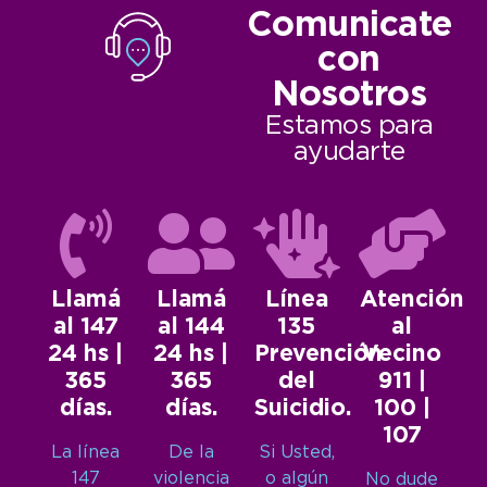
Comunicate
con
Nosotros
Estamos para
ayudarte
Llamá
Llamá
Línea
Atención
al 147
al 144
135
al
24 hs |
24 hs |
Prevención
Vecino
365
365
del
911 |
días.
días.
Suicidio.
100 |
107
La línea
De la
Si Usted,
147
violencia
o algún
No dude