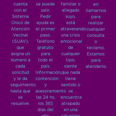
cuenta
se puede
familiar o
en
con el
salir.
allegado
llamarnos
Sistema
Pedir
suyo,
para
Único de
ayuda es
está
realizar
Atención
el primer
atravesando
cualquier
Vecinal
paso.
una crisis
consulta
(SUAV),
Teléfono
emocional
o
que
gratuito
de
reclamo.
asigna un
para
cualquier
Estamos
número a
todo el
tipo,
para
cada
país.
siente
atenderlo.
solicitud
Información,
que nada
y le da
contención
tiene
seguimiento
y
sentido o
hasta que
asesoramiento
se
se
las 24 hs,
encuentra
resuelve.
los 365
atrapado
días del
en una