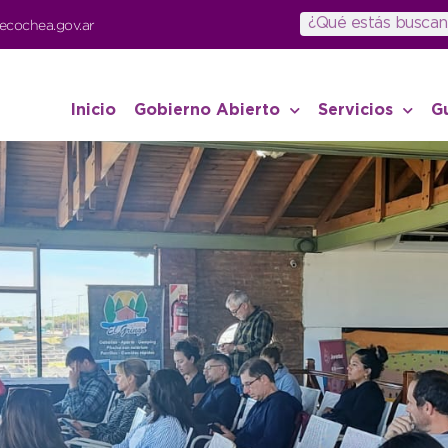
ecochea.gov.ar
Inicio
Gobierno Abierto
Servicios
G