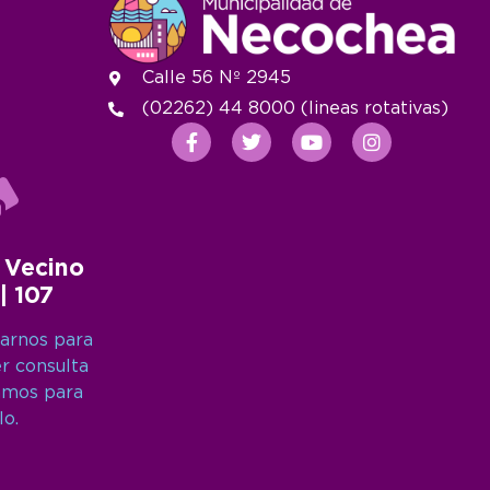
Calle 56 Nº 2945
(02262) 44 8000 (lineas rotativas)
 Vecino
 | 107
arnos para
er consulta
amos para
lo.