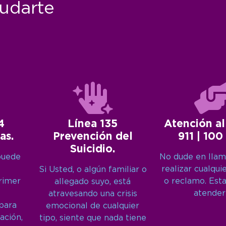
udarte
4
Línea 135
Atención al
as.
Prevención del
911 | 100
Suicidio.
puede
No dude en llam
realizar cualqui
Si Usted, o algún familiar o
primer
o reclamo. Est
allegado suyo, está
atender
atravesando una crisis
 para
emocional de cualquier
ación,
tipo, siente que nada tiene