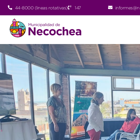
44-8000 (lineas rotativas)
147
informes@n