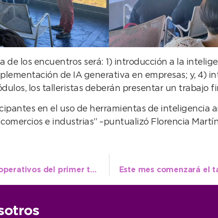
ca de los encuentros será: 1) introducción a la intelig
mplementación de IA generativa en empresas; y, 4) in
ulos, los talleristas deberán presentar un trabajo fin
rticipantes en el uso de herramientas de inteligencia a
comercios e industrias” –puntualizó Florencia Martín
Tránsito comunicó cifras que dejaron los operativos del primer trimestre
sotros