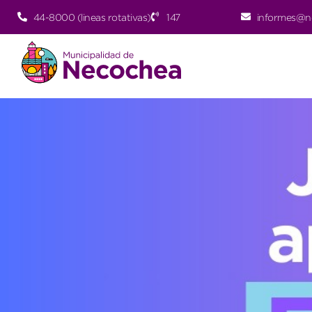
44-8000 (lineas rotativas)
147
informes@n