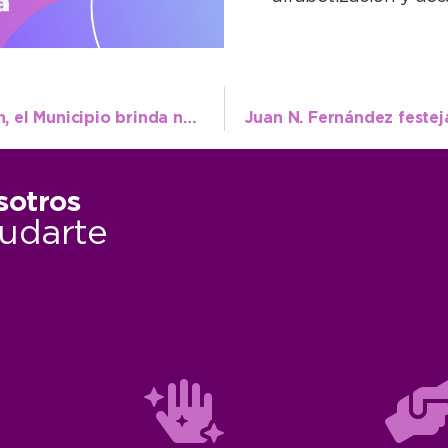
Tras el notable éxito de la primera edición, el Municipio brinda nuevo curso sobre IA generativa
sotros
udarte