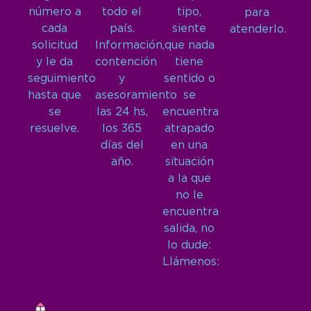
número a
todo el
tipo,
para
cada
país.
siente
atenderlo.
solicitud
Información,
que nada
y le da
contención
tiene
seguimiento
y
sentido o
hasta que
asesoramiento
se
se
las 24 hs,
encuentra
resuelve.
los 365
atrapado
días del
en una
año.
situación
a la que
no le
encuentra
salida, no
lo dude:
Llámenos: