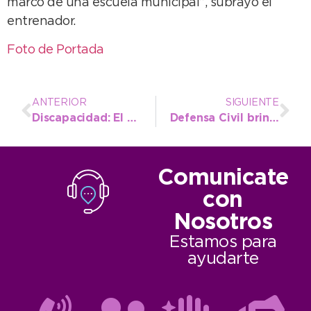
marco de una escuela municipal”, subrayó el
entrenador.
Foto de Portada
ANTERIOR
SIGUIENTE
Discapacidad: El “Espacio Azul” universalizó el disfrute del Festival Infantil
Defensa Civil brindó apoyo para sofocar una decena de incendios forestales en los últimos 15 días
Comunicate
con
Nosotros
Estamos para
ayudarte