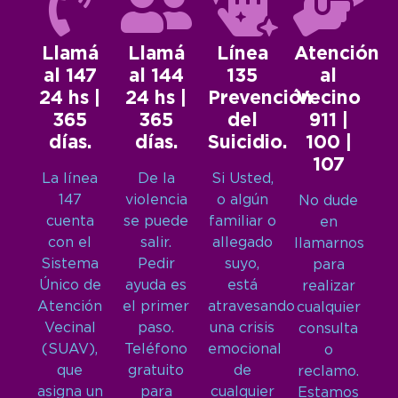
Llamá
Llamá
Línea
Atención
al 147
al 144
135
al
24 hs |
24 hs |
Prevención
Vecino
365
365
del
911 |
días.
días.
Suicidio.
100 |
107
La línea
De la
Si Usted,
147
violencia
o algún
No dude
cuenta
se puede
familiar o
en
con el
salir.
allegado
llamarnos
Sistema
Pedir
suyo,
para
Único de
ayuda es
está
realizar
Atención
el primer
atravesando
cualquier
Vecinal
paso.
una crisis
consulta
(SUAV),
Teléfono
emocional
o
que
gratuito
de
reclamo.
asigna un
para
cualquier
Estamos