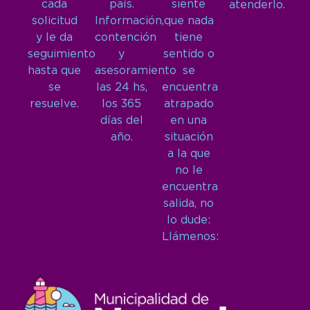
cada
país.
siente
atenderlo.
solicitud
Información,
que nada
y le da
contención
tiene
seguimiento
y
sentido o
hasta que
asesoramiento
se
se
las 24 hs,
encuentra
resuelve.
los 365
atrapado
días del
en una
año.
situación
a la que
no le
encuentra
salida, no
lo dude:
Llámenos: