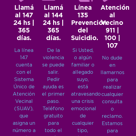
Llamá
Llamá
Línea
Atención
al 147
al 144
135
al
24 hs |
24 hs |
Prevención
Vecino
365
365
del
911 |
días.
días.
Suicidio.
100 |
107
La línea
De la
Si Usted,
147
violencia
o algún
No dude
cuenta
se puede
familiar o
en
con el
salir.
allegado
llamarnos
Sistema
Pedir
suyo,
para
Único de
ayuda es
está
realizar
Atención
el primer
atravesando
cualquier
Vecinal
paso.
una crisis
consulta
(SUAV),
Teléfono
emocional
o
que
gratuito
de
reclamo.
asigna un
para
cualquier
Estamos
número a
todo el
tipo,
para