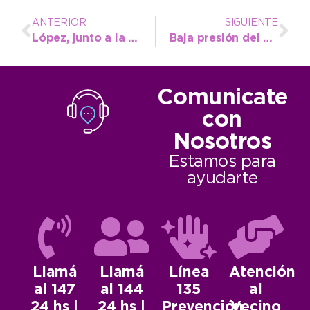
ANTERIOR
SIGUIENTE
López, junto a la comunidad vasca en el homenaje a San Ignacio de Loyola
Baja presión del agua por cortes energéticos programados
Comunicate
con
Nosotros
Estamos para
ayudarte
Llamá
Llamá
Línea
Atención
al 147
al 144
135
al
24 hs |
24 hs |
Prevención
Vecino