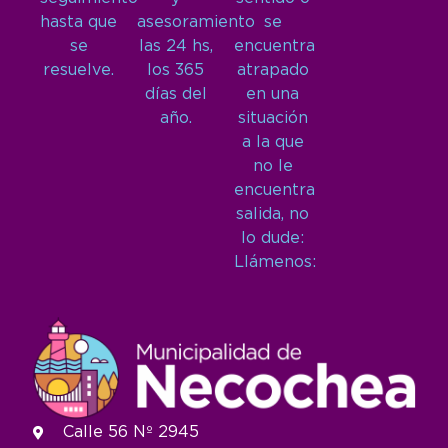
hasta que
asesoramiento
se
se
las 24 hs,
encuentra
resuelve.
los 365
atrapado
días del
en una
año.
situación
a la que
no le
encuentra
salida, no
lo dude:
Llámenos:
Calle 56 Nº 2945