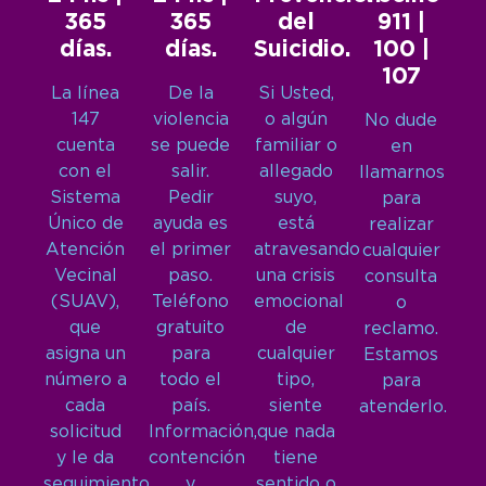
365
365
del
911 |
días.
días.
Suicidio.
100 |
107
La línea
De la
Si Usted,
147
violencia
o algún
No dude
cuenta
se puede
familiar o
en
con el
salir.
allegado
llamarnos
Sistema
Pedir
suyo,
para
Único de
ayuda es
está
realizar
Atención
el primer
atravesando
cualquier
Vecinal
paso.
una crisis
consulta
(SUAV),
Teléfono
emocional
o
que
gratuito
de
reclamo.
asigna un
para
cualquier
Estamos
número a
todo el
tipo,
para
cada
país.
siente
atenderlo.
solicitud
Información,
que nada
y le da
contención
tiene
seguimiento
y
sentido o