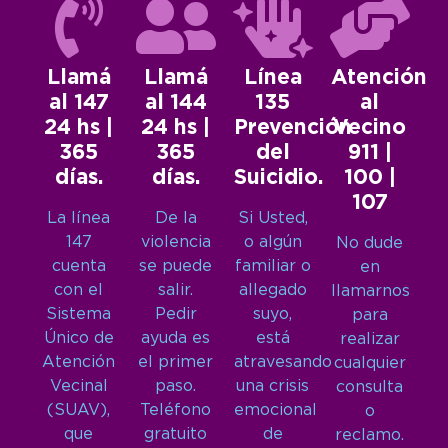
Llamá
Llamá
Línea
Atención
al 147
al 144
135
al
24 hs |
24 hs |
Prevención
Vecino
365
365
del
911 |
días.
días.
Suicidio.
100 |
107
La línea
De la
Si Usted,
147
violencia
o algún
No dude
cuenta
se puede
familiar o
en
con el
salir.
allegado
llamarnos
Sistema
Pedir
suyo,
para
Único de
ayuda es
está
realizar
Atención
el primer
atravesando
cualquier
Vecinal
paso.
una crisis
consulta
(SUAV),
Teléfono
emocional
o
que
gratuito
de
reclamo.