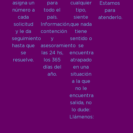
asigna un
para
cualquier
Estamos
número a
todo el
tipo,
para
cada
país.
siente
atenderlo.
solicitud
Información,
que nada
y le da
contención
tiene
seguimiento
y
sentido o
hasta que
asesoramiento
se
se
las 24 hs,
encuentra
resuelve.
los 365
atrapado
días del
en una
año.
situación
a la que
no le
encuentra
salida, no
lo dude:
Llámenos: