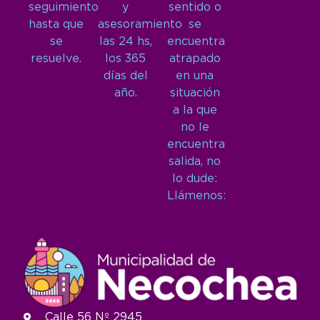
seguimiento
y
sentido o
hasta que
asesoramiento
se
se
las 24 hs,
encuentra
resuelve.
los 365
atrapado
días del
en una
año.
situación
a la que
no le
encuentra
salida, no
lo dude:
Llámenos:
Calle 56 Nº 2945