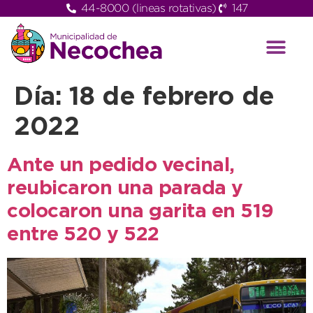
44-8000 (lineas rotativas)
147
Día:
18 de febrero de
2022
Ante un pedido vecinal,
reubicaron una parada y
colocaron una garita en 519
entre 520 y 522