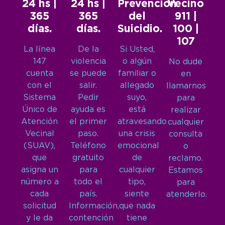
24 hs |
24 hs |
Prevención
Vecino
365
365
del
911 |
días.
días.
Suicidio.
100 |
107
La línea
De la
Si Usted,
147
violencia
o algún
No dude
cuenta
se puede
familiar o
en
con el
salir.
allegado
llamarnos
Sistema
Pedir
suyo,
para
Único de
ayuda es
está
realizar
Atención
el primer
atravesando
cualquier
Vecinal
paso.
una crisis
consulta
(SUAV),
Teléfono
emocional
o
que
gratuito
de
reclamo.
asigna un
para
cualquier
Estamos
número a
todo el
tipo,
para
cada
país.
siente
atenderlo.
solicitud
Información,
que nada
y le da
contención
tiene