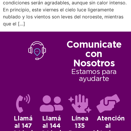
condiciones serán agradables, aunque sin calor intenso.
En principio, este viernes el cielo luce ligeramente
nublado y los vientos son leves del noroeste, mientras
que el […]
Comunicate
con
Nosotros
Estamos para
ayudarte
Llamá
Llamá
Línea
Atención
al 147
al 144
135
al