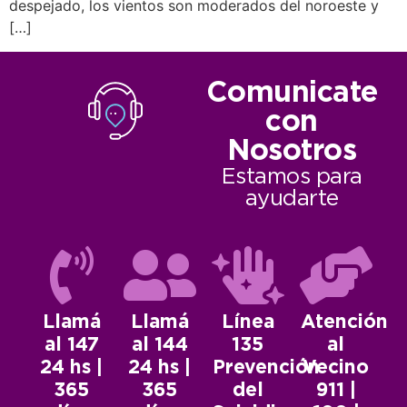
despejado, los vientos son moderados del noroeste y
[…]
Comunicate
con
Nosotros
Estamos para
ayudarte
Llamá
Llamá
Línea
Atención
al 147
al 144
135
al
24 hs |
24 hs |
Prevención
Vecino
365
365
del
911 |