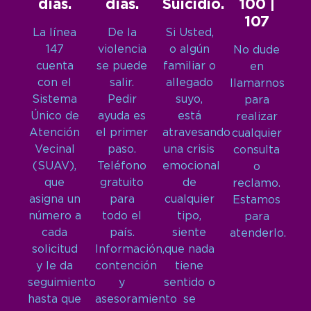
días.
días.
Suicidio.
100 |
107
La línea
De la
Si Usted,
147
violencia
o algún
No dude
cuenta
se puede
familiar o
en
con el
salir.
allegado
llamarnos
Sistema
Pedir
suyo,
para
Único de
ayuda es
está
realizar
Atención
el primer
atravesando
cualquier
Vecinal
paso.
una crisis
consulta
(SUAV),
Teléfono
emocional
o
que
gratuito
de
reclamo.
asigna un
para
cualquier
Estamos
número a
todo el
tipo,
para
cada
país.
siente
atenderlo.
solicitud
Información,
que nada
y le da
contención
tiene
seguimiento
y
sentido o
hasta que
asesoramiento
se