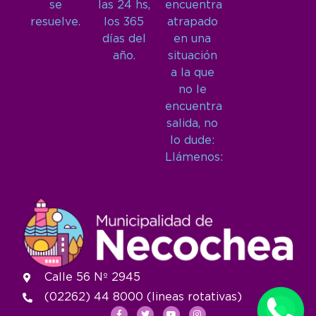
se
las 24 hs,
encuentra
resuelve.
los 365
atrapado
días del
en una
año.
situación
a la que
no le
encuentra
salida, no
lo dude:
Llámenos:
Calle 56 Nº 2945
(02262) 44 8000 (lineas rotativas)